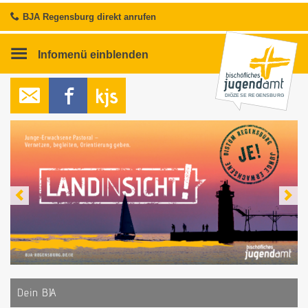
BJA Regensburg direkt anrufen
Infomenü
einblenden
DIÖZESE REGENSBURG
Re-Creation
Gottesdienst für entspannte Leute
2/3
Dein BJA