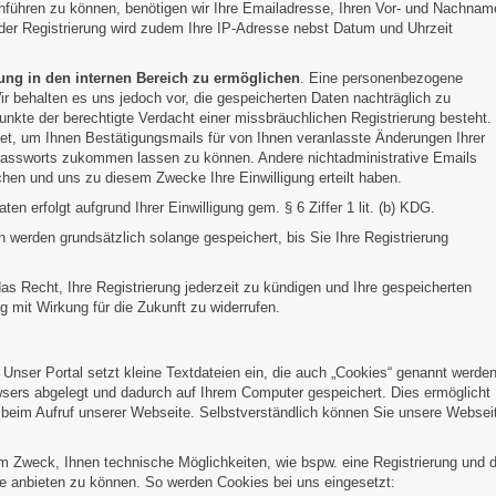
chführen zu können, benötigen wir Ihre Emailadresse, Ihren Vor- und Nachnam
i der Registrierung wird zudem Ihre IP-Adresse nebst Datum und Uhrzeit
ng in den internen Bereich zu ermöglichen
. Eine personenbezogene
Wir behalten es uns jedoch vor, die gespeicherten Daten nachträglich zu
unkte der berechtigte Verdacht einer missbräuchlichen Registrierung besteht.
et, um Ihnen Bestätigungsmails für von Ihnen veranlasste Änderungen Ihrer
s Passworts zukommen lassen zu können. Andere nichtadministrative Emails
hen und uns zu diesem Zwecke Ihre Einwilligung erteilt haben.
en erfolgt aufgrund Ihrer Einwilligung gem. § 6 Ziffer 1 lit. (b) KDG.
n werden grundsätzlich solange gespeichert, bis Sie Ihre Registrierung
s Recht, Ihre Registrierung jederzeit zu kündigen und Ihre gespeicherten
ng mit Wirkung für die Zukunft zu widerrufen.
:
Unser Portal setzt kleine Textdateien ein, die auch „Cookies“ genannt werden
sers abgelegt und dadurch auf Ihrem Computer gespeichert. Dies ermöglicht
rs beim Aufruf unserer Webseite. Selbstverständlich können Sie unsere Websei
 Zweck, Ihnen technische Möglichkeiten, wie bspw. eine Registrierung und d
 anbieten zu können. So werden Cookies bei uns eingesetzt: