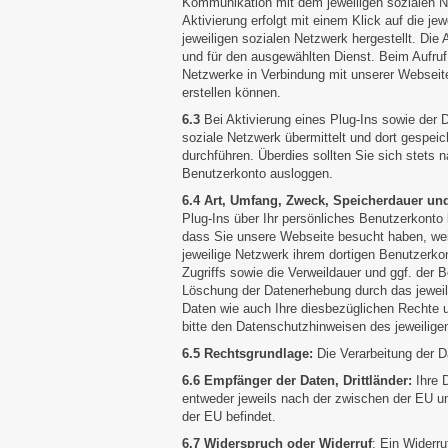
Kommunikation mit dem jeweiligen sozialen Net
Aktivierung erfolgt mit einem Klick auf die je
jeweiligen sozialen Netzwerk hergestellt. Die A
und für den ausgewählten Dienst. Beim Aufruf 
Netzwerke in Verbindung mit unserer Webseite 
erstellen können.
6.3
Bei Aktivierung eines Plug-Ins sowie der 
soziale Netzwerk übermittelt und dort gespeich
durchführen. Überdies sollten Sie sich stets
Benutzerkonto ausloggen.
6.4 Art, Umfang, Zweck, Speicherdauer un
Plug-Ins über Ihr persönliches Benutzerkonto 
dass Sie unsere Webseite besucht haben, wei
jeweilige Netzwerk ihrem dortigen Benutzerk
Zugriffs sowie die Verweildauer und ggf. der 
Löschung der Datenerhebung durch das jeweili
Daten wie auch Ihre diesbezüglichen Rechte 
bitte den Datenschutzhinweisen des jeweilige
6.5 Rechtsgrundlage:
Die Verarbeitung der Dat
6.6 Empfänger der Daten, Drittländer:
Ihre 
entweder jeweils nach der zwischen der EU und
der EU befindet.
6.7 Widerspruch oder Widerruf
: Ein Widerru