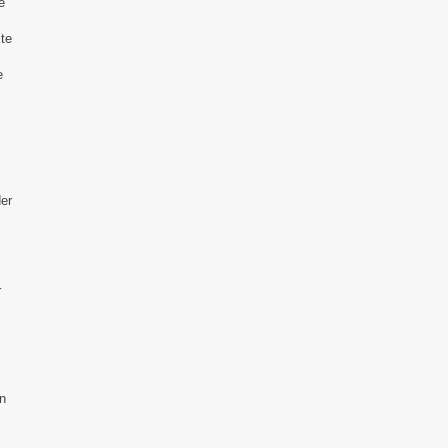
e
ite
e
er
r
in