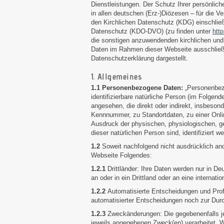
Dienstleistungen. Der Schutz Ihrer persönlich
in allen deutschen (Erz-)Diözesen – für die
den Kirchlichen Datenschutz (KDG) einschließ
Datenschutz (KDO-DVO) (zu finden unter
htt
die sonstigen anzuwendenden kirchlichen und 
Daten im Rahmen dieser Webseite ausschließl
Datenschutzerklärung dargestellt.
1. Allgemeines
1.1 Personenbezogene Daten:
„Personenbezo
identifizierbare natürliche Person (im Folgende
angesehen, die direkt oder indirekt, insbeso
Kennnummer, zu Standortdaten, zu einer Onl
Ausdruck der physischen, physiologischen, gen
dieser natürlichen Person sind, identifiziert
1.2
Soweit nachfolgend nicht ausdrücklich an
Webseite Folgendes:
1.2.1
Drittländer: Ihre Daten werden nur in D
an oder in ein Drittland oder an eine internati
1.2.2
Automatisierte Entscheidungen und Pro
automatisierter Entscheidungen noch zur Durc
1.2.3
Zweckänderungen: Die gegebenenfalls j
jeweils angegebenen Zweck(en) verarbeitet. 