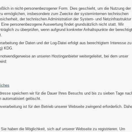
eßlich in nicht-personenbezogener Form. Dies geschieht, um die Nutzung der
zu ermöglichen, insbesondere zum Zwecke der systeminternen technischen
sicherheit, der technischen Administration der System- und Netzinfrastruktur
 Eine personenbezogene Auswertung findet grundsätzlich nicht statt. Wir
hträglich zu überprüfen, wenn aufgrund konkreter Anhaltspunkte der berechtig
t.
arbeitung der Daten und der Log-Datei erfolgt aus berechtigtem Interesse zu
(g) KDG.
otwendigerweise an unseren Hostinganbieter weitergeleitet, bei dem unser
ird:
liches
dresse speichern wir für die Dauer Ihres Besuchs und bis zu sieben Tage nac
automatisiert gelöscht.
verarbeitung ist für den Betrieb unserer Webseite zwingend erforderlich. Dah
:
Sie haben die Möglichkeit, sich auf unserer Webseite zu registrieren. Um