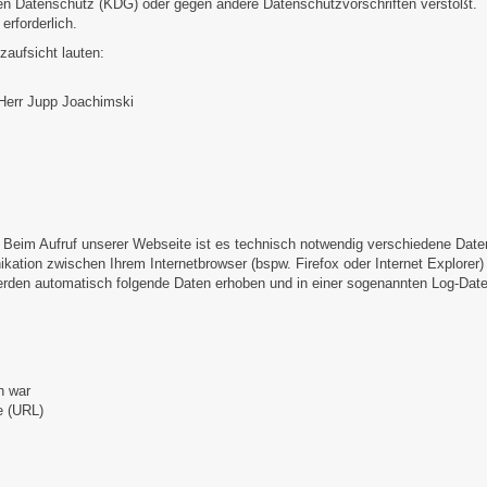
hen Datenschutz (KDG) oder gegen andere Datenschutzvorschriften verstößt.
erforderlich.
aufsicht lauten:
 Herr Jupp Joachimski
:
Beim Aufruf unserer Webseite ist es technisch notwendig verschiedene Date
ikation zwischen Ihrem Internetbrowser (bspw. Firefox oder Internet Explorer)
rden automatisch folgende Daten erhoben und in einer sogenannten Log-Date
h war
e (URL)