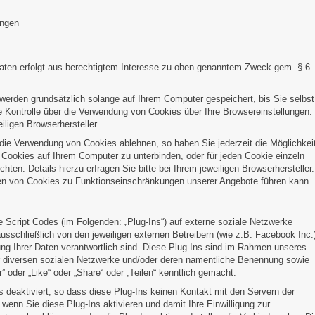
ungen
Daten erfolgt aus berechtigtem Interesse zu oben genanntem Zweck gem. § 6
erden grundsätzlich solange auf Ihrem Computer gespeichert, bis Sie selbst
e Kontrolle über die Verwendung von Cookies über Ihre Browsereinstellungen.
eiligen Browserhersteller.
 die Verwendung von Cookies ablehnen, so haben Sie jederzeit die Möglichkei
 Cookies auf Ihrem Computer zu unterbinden, oder für jeden Cookie einzeln
ten. Details hierzu erfragen Sie bitte bei Ihrem jeweiligen Browserhersteller.
ren von Cookies zu Funktionseinschränkungen unserer Angebote führen kann.
 Script Codes (im Folgenden: „Plug-Ins“) auf externe soziale Netzwerke
usschließlich von den jeweiligen externen Betreibern (wie z.B. Facebook Inc.
itung Ihrer Daten verantwortlich sind. Diese Plug-Ins sind im Rahmen unseres
 der diversen sozialen Netzwerke und/oder deren namentliche Benennung sowie
r” oder „Like“ oder „Share“ oder „Teilen“ kenntlich gemacht.
 deaktiviert, so dass diese Plug-Ins keinen Kontakt mit den Servern der
 wenn Sie diese Plug-Ins aktivieren und damit Ihre Einwilligung zur