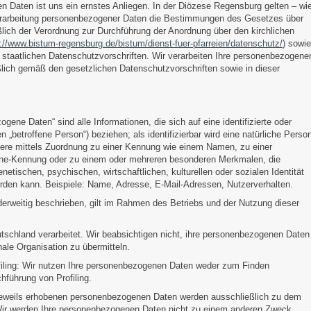
en Daten ist uns ein ernstes Anliegen. In der Diözese Regensburg gelten – wi
 Verarbeitung personenbezogener Daten die Bestimmungen des Gesetzes über
lich der Verordnung zur Durchführung der Anordnung über den kirchlichen
p://www.bistum-regensburg.de/bistum/dienst-fuer-pfarreien/datenschutz/
) sowie
staatlichen Datenschutzvorschriften. Wir verarbeiten Ihre personenbezogene
ich gemäß den gesetzlichen Datenschutzvorschriften sowie in dieser
gene Daten“ sind alle Informationen, die sich auf eine identifizierte oder
n „betroffene Person“) beziehen; als identifizierbar wird eine natürliche Perso
ndere mittels Zuordnung zu einer Kennung wie einem Namen, zu einer
ine-Kennung oder zu einem oder mehreren besonderen Merkmalen, die
etischen, psychischen, wirtschaftlichen, kulturellen oder sozialen Identität
 werden kann. Beispiele: Name, Adresse, E-Mail-Adressen, Nutzerverhalten.
derweitig beschrieben, gilt im Rahmen des Betriebs und der Nutzung dieser
eutschland verarbeitet. Wir beabsichtigen nicht, ihre personenbezogenen Daten
onale Organisation zu übermitteln.
filing: Wir nutzen Ihre personenbezogenen Daten weder zum Finden
hführung von Profiling.
eweils erhobenen personenbezogenen Daten werden ausschließlich zu dem
Wir werden Ihre personenbezogenen Daten nicht zu einem anderen Zweck