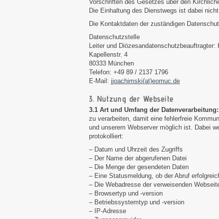
Vorschriften des Gesetzes über den Kirchlic
Die Einhaltung des Dienstwegs ist dabei nicht 
Die Kontaktdaten der zuständigen Datenschutz
Datenschutzstelle
Leiter und Diözesandatenschutzbeauftragter:
Kapellenstr. 4
80333 München
Telefon: +49 89 / 2137 1796
E-Mail:
jjoachimski(at)eomuc.de
3. Nutzung der Webseite
3.1 Art und Umfang der Datenverarbeitung
zu verarbeiten, damit eine fehlerfreie Kommun
und unserem Webserver möglich ist. Dabei we
protokolliert:
– Datum und Uhrzeit des Zugriffs
– Der Name der abgerufenen Datei
– Die Menge der gesendeten Daten
– Eine Statusmeldung, ob der Abruf erfolgreic
– Die Webadresse der verweisenden Webseit
– Browsertyp und -version
– Betriebssystemtyp und -version
– IP-Adresse