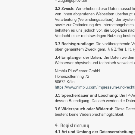
– Zugangsprovider
3.2 Zweck:
Wir erheben diese Daten ausschli
von Ihnen abgerufenen Webseiten überhaupt 
Verarbeitung (Verbindungsaufbau), der System
sowie zur Optimierung des Internetangebotes.
behalten es uns jedoch vor, die Log-Datei nac
Verdacht einer rechtswidrigen Nutzung besteh
3.3 Rechtsgrundlage:
Die vorübergehende Ver
oben genanntem Zweck gem. § 6 Ziffer 1 lit. 
3.4 Empfänger der Daten:
Die Daten werden n
Webserver physisch und technisch verwaltet w
Nimblu PlusServer GmbH
Hohenzollernring 72
50672 Köln
https://www.nimblu.com/impressum-und-recht
3.5 Speicherdauer und Löschung:
Die IP-A
dessen Beendigung. Danach werden die Daten 
3.6 Widerspruch oder Widerruf:
Diese Daten
besteht keine Widerspruchsmöglichkeit.
4. Registrierung
4.1 Art und Umfang der Datenverarbeitung