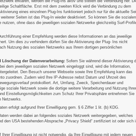
zwerk erklären, werden die Plug-Ins aktiv und stellen die Verbindung her. Di
weilige Schaltfläche. Erst mit dem zweiten Klick wird die Verbindung zu dem
ktivierung eines einzelnen Plug-Ins funktioniert jedoch nur für die aktuelle Se
weiterer Seiten ist das Plug-In wieder deaktiviert. So können Sie die sozialen
nutzen, ohne dass die jeweiligen sozialen Netzwerke gleichzeitig Surf-Profil
Durchführung einer Empfehlung werden diese Informationen an das jeweilige
ert. Um dies zu verhindern dürfen Sie die Aktivierung der Plug- Ins nicht
 nach Nutzung des sozialen Netzwerks aus Ihrem dortigen persönlichen
d Löschung der Datenverarbeitung:
Sofern Sie während dieser Aktivierung d
bei dem jeweiligen sozialen Netzwerk eingeloggt sind, wird die Information,
tergeleitet. Den Besuch unserer Webseite sowie Ihre Empfehlung kann das
onto zuordnen. Zudem wird Ihre IP-Adresse nebst Datum und Uhrzeit des
Bewegungsverlauf protokolliert. Art, Umfang, Zweck, Speicherdauer und
ge soziale Netzwerk sowie die dortige weitere Verarbeitung und Nutzung Ihre
und Einstellungsmöglichkeiten zum Schutz Ihrer Privatsphäre entnehmen Sie
n Netzwerks.
en erfolgt aufgrund Ihrer Einwilligung gem. § 6 Ziffer 1 lit. (b) KDG.
Daten werden dabei an folgendes soziales Netzwerk weitergegeben, welches
 den USA bestehenden Absprache „Privacy Shield“ zertifiziert ist oder sich 
f Ihrer Einwilligung ist nicht notwendig, da Ihre Einwilligung mit jedem neuen