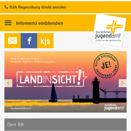
BJA Regensburg direkt anrufen
Infomenü
einblenden
DIÖZESE REGENSBURG
Re-Creation
Gottesdienst für entspannte Leute
2/3
Dein BJA