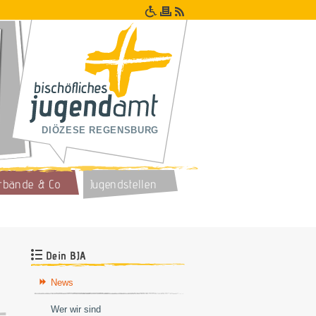
DIÖZESE REGENSBURG
rbände & Co
Jugendstellen
Dein BJA
News
Wer wir sind